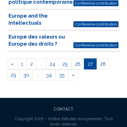
politique contemporaine
Conference contribution
Europe and the
Intellectuals
Conference contribution
Europe des valeurs ou
Europe des droits ?
Conference contribution
«
1
2
...
24
25
26
27
28
29
30
...
34
35
»
CONTACT
Copyright 2026 –
Institut d’études européennes
. Tous
droits réservés.