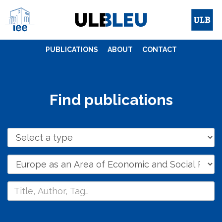
Skip
to
content
PUBLICATIONS
ABOUT
CONTACT
Find publications
Type
Theme
String