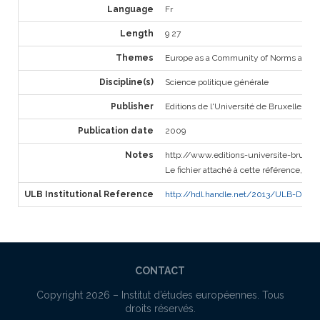
Language
Fr
Length
9 27
Themes
Europe as a Community of Norms and V
Discipline(s)
Science politique générale
Publisher
Editions de l'Université de Bruxelles
Publication date
2009
Notes
http://www.editions-universite-bruxel
Le fichier attaché à cette référence, ve
ULB Institutional Reference
http://hdl.handle.net/2013/ULB-DIPOT:o
CONTACT
Copyright 2026 –
Institut d’études européennes
. Tous
droits réservés.