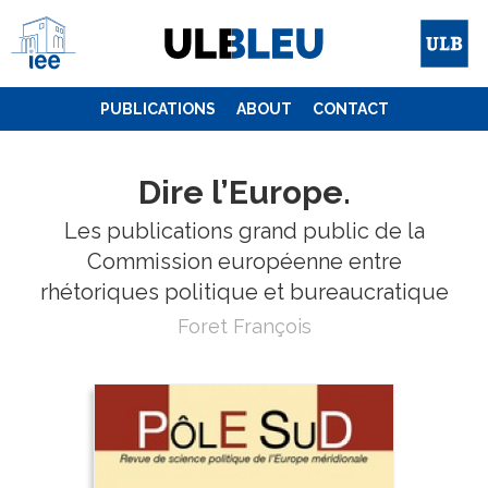
Skip
to
content
PUBLICATIONS
ABOUT
CONTACT
Dire l’Europe.
Les publications grand public de la
Commission européenne entre
rhétoriques politique et bureaucratique
Foret François