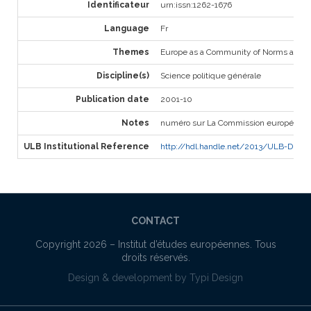
Identificateur
urn:issn:1262-1676
Language
Fr
Themes
Europe as a Community of Norms and V
Discipline(s)
Science politique générale
Publication date
2001-10
Notes
numéro sur La Commission européenne e
ULB Institutional Reference
http://hdl.handle.net/2013/ULB-DIPOT:o
CONTACT
Copyright 2026 –
Institut d’études européennes
. Tous
droits réservés.
Design & development by
Typi Design