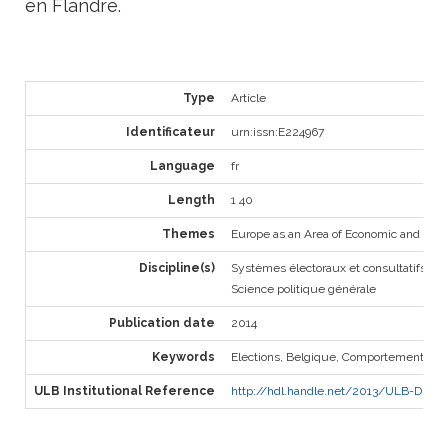
en Flandre.
Type
Article
Identificateur
urn:issn:E224967
Language
fr
Length
1 40
Themes
Europe as an Area of Economic and Soci
Discipline(s)
Systèmes électoraux et consultatifs
Science politique générale
Publication date
2014
Keywords
Elections, Belgique, Comportement élec
ULB Institutional Reference
http://hdl.handle.net/2013/ULB-DIPOT:o